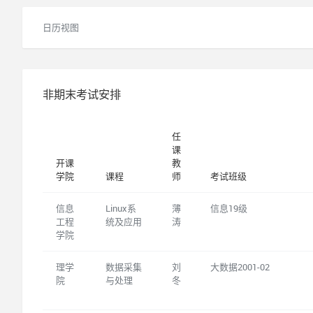
日历视图
非期末考试安排
任
课
开课
教
学院
课程
师
考试班级
信息
Linux系
薄
信息19级
工程
统及应用
涛
学院
理学
数据采集
刘
大数据2001-02
院
与处理
冬