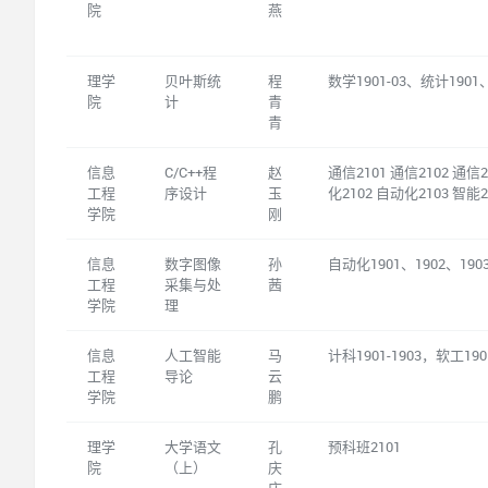
院
燕
理学
贝叶斯统
程
数学1901-03、统计1901
院
计
青
青
信息
C/C++程
赵
通信2101 通信2102 通信2
工程
序设计
玉
化2102 自动化2103 智能2
学院
刚
信息
数字图像
孙
自动化1901、1902、190
工程
采集与处
茜
学院
理
信息
人工智能
马
计科1901-1903，软工1901
工程
导论
云
学院
鹏
理学
大学语文
孔
预科班2101
院
（上）
庆