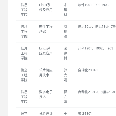
信息
Linux系
宋
软件1901-1902-1903
工程
统及应用
建
学院
材
信息
软件工程
周
信息19级，信息18级（
工程
基础
艳
学院
聪
信息
Linux系
宋
计科1901、1902、1903
工程
统及应用
建
学院
材
信息
单片机应
郭
自动化2001-3
工程
用技术
会
学院
娟
信息
数字电子
郭
自动化2101-3，通信210
工程
技术
会
学院
娟
理学
试验设计
王
统计1801