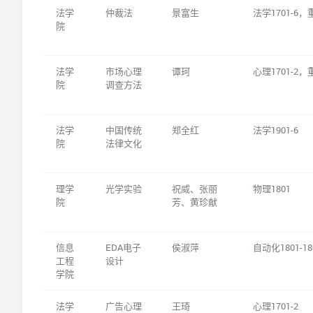
法学
仲裁法
景富生
法学1701-6，
院
法学
市场心理
谭珂
心理1701-2，
院
调查方法
法学
中国传统
郑全红
法学1901-6
院
法律文化
理学
光学实验
祝威、张丽
物理1801
院
芳、黄珍献
信息
EDA电子
侯淑萍
自动化1801-18
工程
设计
学院
法学
广告心理
王琦
心理1701-2