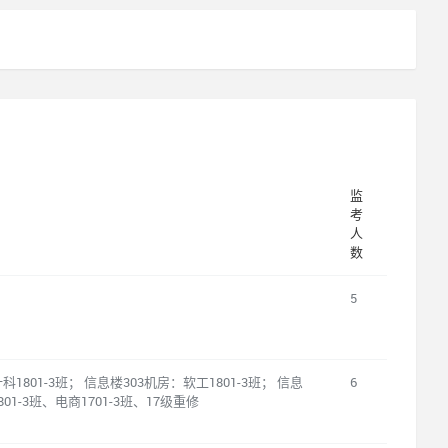
监
考
人
数
5
1801-3班； 信息楼303机房：软工1801-3班； 信息
6
01-3班、电商1701-3班、17级重修