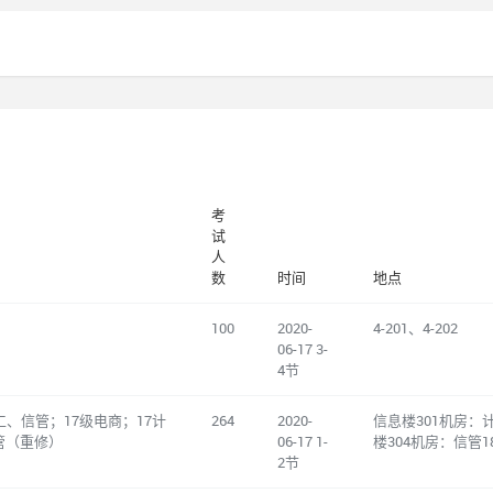
考
试
人
数
时间
地点
100
2020-
4-201、4-202
06-17 3-
4节
工、信管；17级电商；17计
264
2020-
信息楼301机房：计科
管（重修）
06-17 1-
楼304机房：信管18
2节