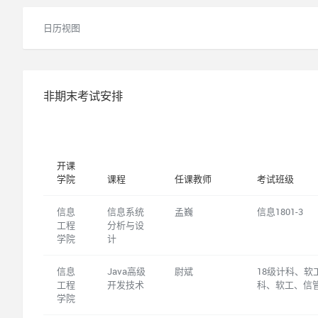
日历视图
非期末考试安排
开课
学院
课程
任课教师
考试班级
信息
信息系统
孟巍
信息1801-3
工程
分析与设
学院
计
信息
Java高级
尉斌
18级计科、软
工程
开发技术
科、软工、信
学院