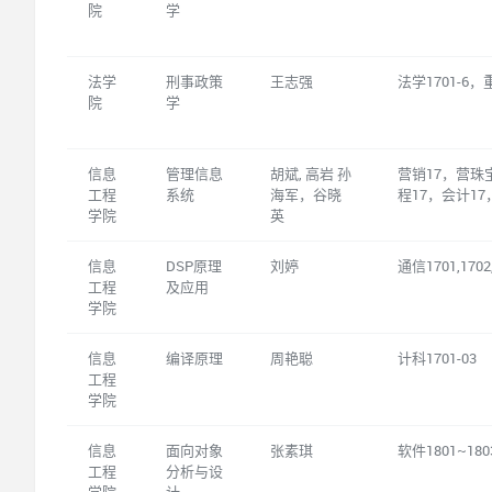
院
学
法学
刑事政策
王志强
法学1701-6，
院
学
信息
管理信息
胡斌, 高岩 孙
营销17，营珠
工程
系统
海军，谷晓
程17，会计17，
学院
英
信息
DSP原理
刘婷
通信1701,1702
工程
及应用
学院
信息
编译原理
周艳聪
计科1701-03
工程
学院
信息
面向对象
张素琪
软件1801~180
工程
分析与设